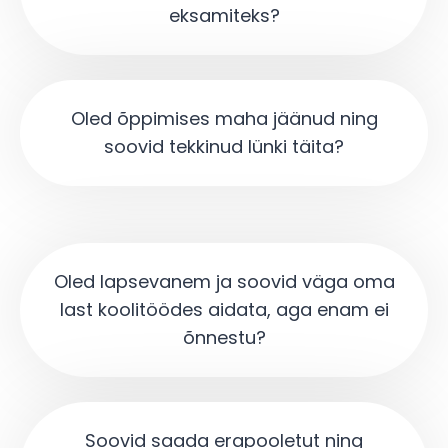
eksamiteks?
Oled õppimises maha jäänud ning
soovid tekkinud lünki täita?
Oled lapsevanem ja soovid väga oma
last koolitöödes aidata, aga enam ei
õnnestu?
Soovid saada erapooletut ning