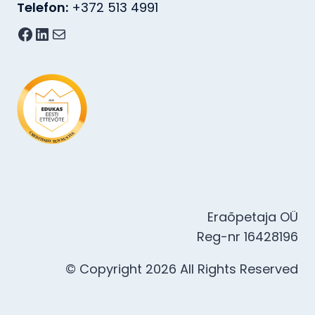
Telefon:
+372 513 4991
Facebook
LinkedIn
E-post
2026
S
C
U
R
T
E
S
D
U
I
T
N
I
N
N
F
U
O
T
Eraõpetaja OÜ
Reg-nr 16428196
© Copyright 2026 All Rights Reserved